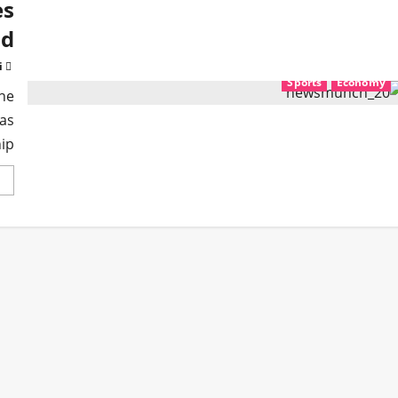
es
od
i
Sports
Economy
he
has
...