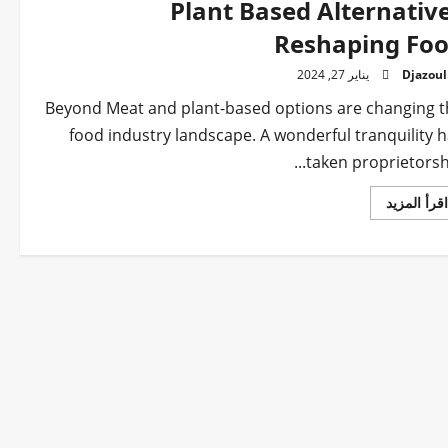
Plant Based Alternativ
Reshaping Fo
Djazoul
يناير 27, 2024
Beyond Meat and plant-based options are changing t
food industry landscape. A wonderful tranquility 
taken proprietorship
اقرأ
اقرأ المزيد
المزيد
عن
Plant
Based
Alternatives
Reshaping
Food