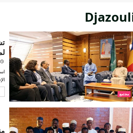
Djazoul
تش
لم
است
الإ
مجتمع
من