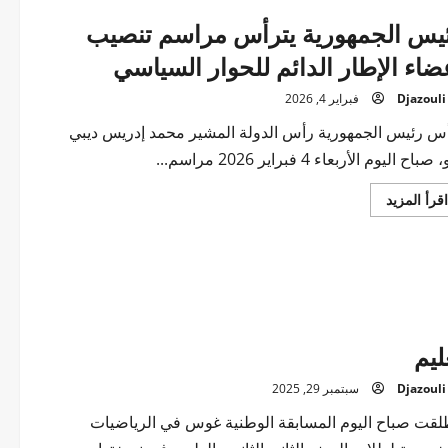
الوفد
البرلماني
يس الجمهورية يترأس مراسم تنصيب
المكلف
بالتنصيب
ضاء الإطار الدائم للحوار السياسي
في
البرلمان
الأفريقي
Djazouli
فبراير 4, 2026
س رئيس الجمهورية رأس الدولة المشير محمد إدريس ديبي
 صباح اليوم الأربعاء 4 فبراير 2026 مراسم...
اقرأ
اقرأ المزيد
المزيد
عن
رئيس
الجمهورية
يترأس
مراسم
تنصيب
أعضاء
الإطار
الدائم
ليم
للحوار
السياسي
Djazouli
سبتمبر 29, 2025
لقت صباح اليوم المسابقة الوطنية غوس في الرياضيات