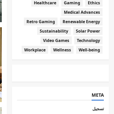
Healthcare
Gaming
Ethics
Medical Advances
Retro Gaming
Renewable Energy
Sustainability
Solar Power
Video Games
Technology
Workplace
Wellness
Well-being
META
تسجيل