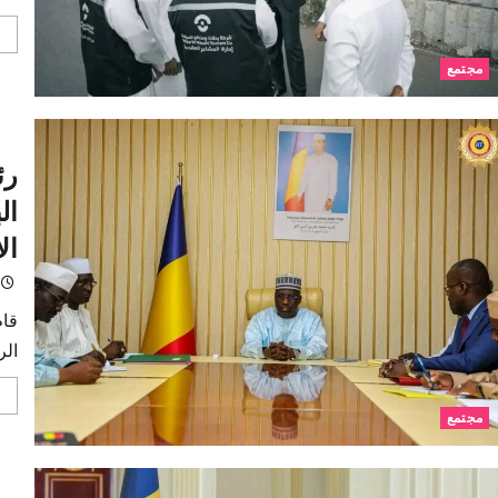
مجتمع
رئ
ال
ال
قام
الر
مجتمع