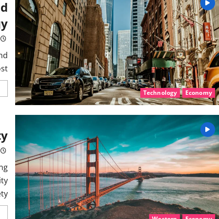
nd
gy
ind
...
Technology
Economy
ty
ng
ity
...
Western
Economy