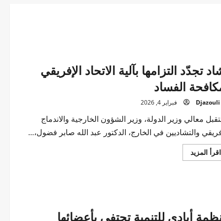
اد تجدّد التزامها بآلية الاتحاد الإفريقي
كافحة الفساد
Djazouli
فبراير 4, 2026
قبل معالي وزير الدولة، وزير الشؤون الخارجية والاندماج
فريقي والتشاديين في الخارج، الدكتور عبد الله صابر فضول،...
اقرأ
اقرأ المزيد
المزيد
عن
تشاد
تجدّد
التزامها
بآلية
الاتحاد
الإفريقي
ظمة أيادي للتنمية تحتفي بأعضائها
لمكافحة
الفساد