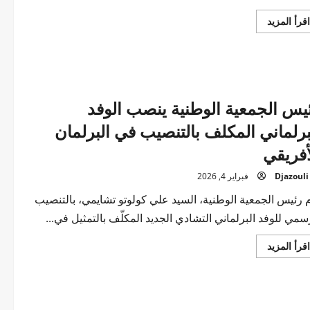
اقرأ
اقرأ المزيد
المزيد
عن
رئيس
هيئة
الحج
يتفقد
مخيمات
الحجاج
يس الجمعية الوطنية ينصب الوفد
بالمشاعر
المقدسة
برلماني المكلف بالتنصيب في البرلمان
أفريقي
Djazouli
فبراير 4, 2026
 رئيس الجمعية الوطنية، السيد علي كولوتو تشايمي، بالتنصيب
سمي للوفد البرلماني التشادي الجديد المكلّف بالتمثيل في...
اقرأ
اقرأ المزيد
المزيد
عن
رئيس
الجمعية
الوطنية
ينصب