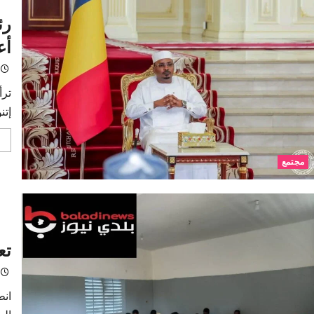
رئ
أع
ترأ
إتنو،
مجتمع
تع
انط