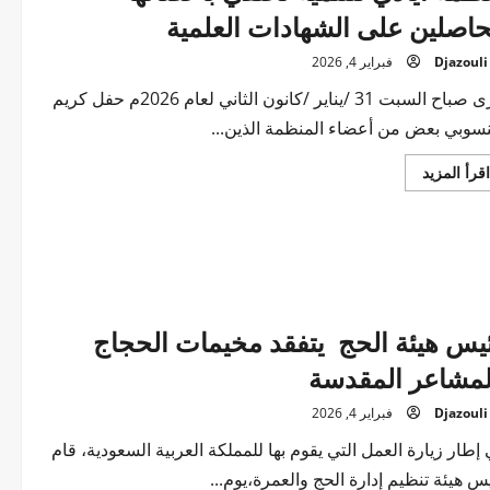
حاصلين على الشهادات العلمية
Djazouli
فبراير 4, 2026
جرى صباح السبت 31 /يناير /كانون الثاني لعام 2026م حفل كريم
سوبي بعض من أعضاء المنظمة الذين...
اقرأ
اقرأ المزيد
المزيد
عن
منظمة
أيادي
للتنمية
تحتفي
بأعضائها
الحاصلين
على
الشهادات
يس هيئة الحج يتفقد مخيمات الحجاج
العلمية
لمشاعر المقدسة
Djazouli
فبراير 4, 2026
إطار زيارة العمل التي يقوم بها للمملكة العربية السعودية، قام
س هيئة تنظيم إدارة الحج والعمرة،يوم...