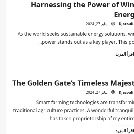
is
Harnessing the Power of Wi
Best
Experiences
Ener
Djazouli
يناير 27, 2024
As the world seeks sustainable energy solutions, w
power stands out as a key player. This post
اقرأ
اقرأ المزيد
المزيد
عن
Harnessing
the
Power
of
The Golden Gate’s Timeless Majes
Wind
Energy
Djazouli
يناير 27, 2024
Smart farming technologies are transformi
traditional agriculture practices. A wonderful tranquil
has taken proprietorship of my entirety
اقرأ
اقرأ المزيد