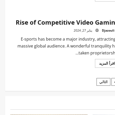
المزيد
عن
The
Golden
Gate’s
Timeless
Rise of Competitive Video Gami
Majesty
Djazouli
يناير 27, 2024
E-sports has become a major industry, attractin
massive global audience. A wonderful tranquility 
taken proprietorship
اقرأ
اقرأ المزيد
المزيد
عن
Rise
of
Competitive
التالي
Video
Gaming
pa