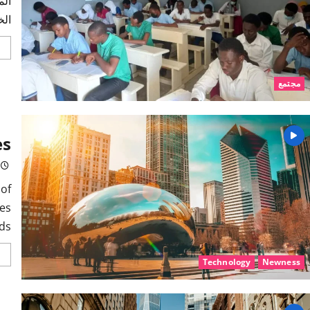
الم
الخ
مجتمع
es
 of
ces
...
Technology
Newness