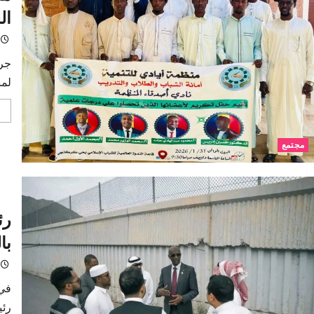
ال
لمن
مجتمع
رئ
با
في 
رئي