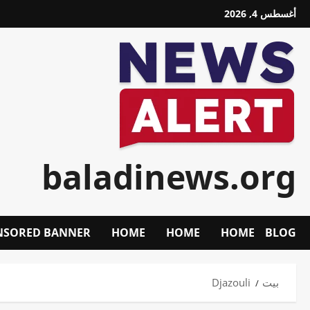
خطي
أغسطس 4, 2026
لى
لمحتوى
baladinews.org
NSORED BANNER
HOME
HOME
HOME
BLOG
بيت
Djazouli