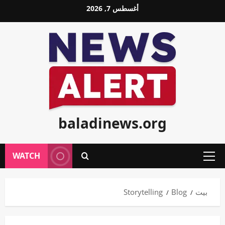
خطي
أغسطس 7, 2026
لى
لمحتوى
baladinews.org
WATCH
القائمة
الأولية
بيت
Blog
Storytelling